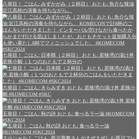
八発目！ ごはん: みずかがみ（２杯目） おとも: 魚介な辣油
近江高校の演奏を待ちながら。
七発目！ ごはん: 日本晴（２杯目） おとも: 若狭湾の漬け丼
若狭小鯛（１つのおともで２杯分の
六発目！ ごはん: きらみずき おとも: 若狭湾の漬け丼 若狭小
鯛 #KOMECOM #SKC
五発目！ ごはん: 秋の詩 おとも: 食べるラー油 #KOMECOM
#SKC2024
スペシャル！ ごはん: 西川貴教さんがまぜまぜした西川フレ