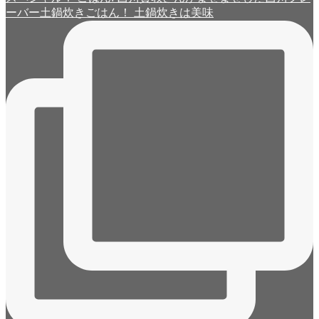
ーバー土鍋炊きごはん！ 土鍋炊きは美味