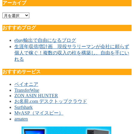
アーカイブ
ア
ー
おすすめブログ
カ
イ
ebay輸出で自由になるブログ
ブ
生涯年収倍増計画 現役サラリーマンが会社に頼らず
個人で稼ぐ！複数の収入の柱を構築し、自由を手にい
れる
おすすめサービス
ペイオニア
TransferWise
ZON ASIN HUNTER
お名前.com デスクトップクラウド
Surfshark
MyASP（マイスピー）
amaten