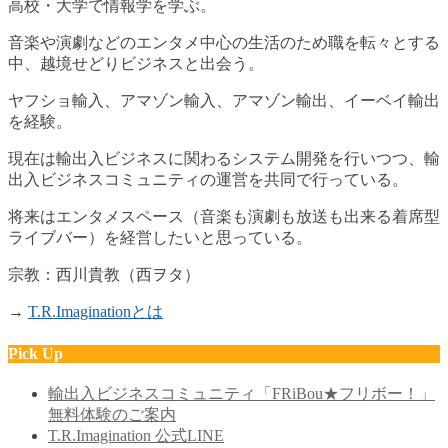
高校・大学で情報学を学ぶ。
音楽や演劇などのエンタメ中心の生活のため職を転々とする
中、越境せどりビジネスと出会う。
ヤフショ輸入、アマゾン輸入、アマゾン輸出、イーベイ輸出
を経験。
現在は輸出入ビジネスに関わるシステム開発を行いつつ、輸
出入ビジネスコミュニティの運営を共同で行っている。
将来はエンタメスペース（音楽も演劇も放送も出来る着席型
ライブバー）を経営したいと思っている。
宗教：西川貴教（西ヲタ）
→
T.R.Imaginationとは
Pick Up
輸出入ビジネスコミュニティ「FRiBou★フリボー！」
無料体験のご案内
T.R.Imagination 公式LINE