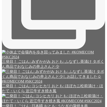
三発目！ ごはん: みずかがみ おとも: ふなずし茶漬け タボく
ん商品でおなじみの井上さんと少
二発目！ ごはん: コシヒカリ おとも: ほぼカニ松前漬け・ほ
たて・いくら 近江牛すき焼き風
一発目！ ごはん: 日本晴 おとも: うなぎの蒲焼き串