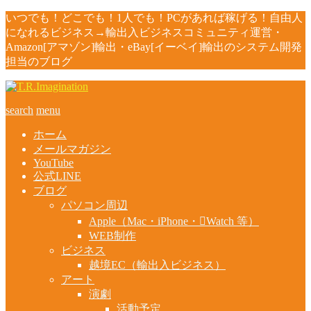
いつでも！どこでも！1人でも！PCがあれば稼げる！自由人
になれるビジネス→輸出入ビジネスコミュニティ運営・
Amazon[アマゾン]輸出・eBay[イーベイ]輸出のシステム開発
担当のブログ
search
menu
ホーム
メールマガジン
YouTube
公式LINE
ブログ
パソコン周辺
Apple（Mac・iPhone・Watch 等）
WEB制作
ビジネス
越境EC（輸出入ビジネス）
アート
演劇
活動予定