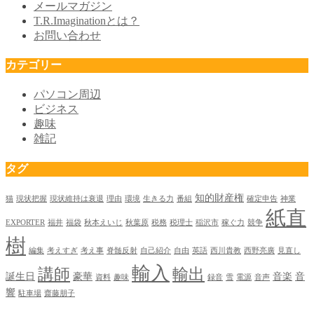
メールマガジン
T.R.Imaginationとは？
お問い合わせ
カテゴリー
パソコン周辺
ビジネス
趣味
雑記
タグ
知的財産権
猫
現状把握
現状維持は衰退
理由
環境
生きる力
番組
確定申告
神業
紙直
EXPORTER
福井
福袋
秋本えいじ
秋葉原
税務
税理士
稲沢市
稼ぐ力
競争
樹
編集
考えすぎ
考え事
脊髄反射
自己紹介
自由
英語
西川貴教
西野亮廣
見直し
輸入
講師
輸出
誕生日
豪華
音楽
音
資料
趣味
録音
雪
電源
音声
響
駐車場
齋藤朋子