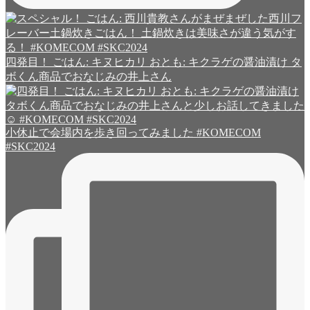
四発目！ ごはん: キヌヒカリ おとも: キクラゲの醤油漬け タ
ボくん商品でおなじみの井上さん
小休止で会場内を歩き回ってみました #KOMECOM
#SKC2024